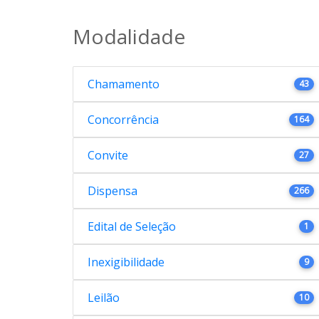
Modalidade
Chamamento
43
Concorrência
164
Convite
27
Dispensa
266
Edital de Seleção
1
Inexigibilidade
9
Leilão
10