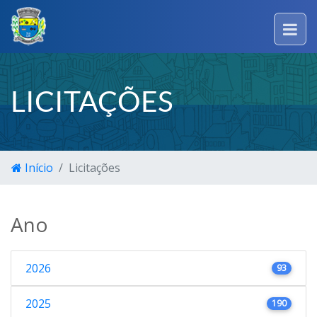
LICITAÇÕES
Início
Licitações
Ano
2026
93
2025
190