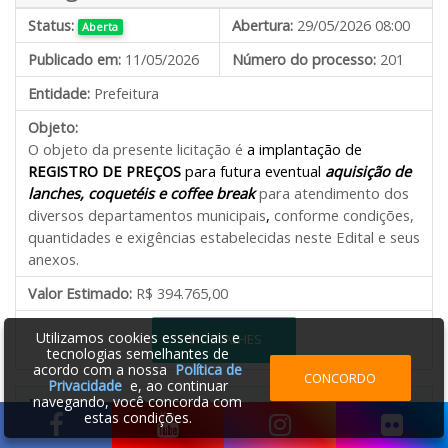
Status:
Abertura:
29/05/2026 08:00
Aberta
Publicado em:
11/05/2026
Número do processo:
201
Entidade:
Prefeitura
Objeto:
O objeto da presente licitação é
a implantação de
REGISTRO DE PREÇOS
para futura eventual
aquisição de
lanches, coquetéis e coffee break
para atendimento dos
diversos departamentos municipais
,
conforme condições,
quantidades e exigências estabelecidas neste Edital e seus
anexos.
Valor Estimado:
R$ 394.765,00
Utilizamos cookies essenciais e
DETALHES
tecnologias semelhantes de
acordo com a nossa
Política de
CONCORDO
Privacidade
e, ao continuar
Dispensa 25/2026
navegando, você concorda com
estas condições.
Status:
Abertura:
19/06/2026 09:00
Aberta